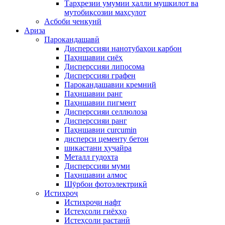
Тарҳрезии умумии ҳалли мушкилот ва
мутобиқсозии маҳсулот
Асбоби ченкунй
Ариза
Парокандашавӣ
Дисперссияи нанотубаҳои карбон
Паҳншавии сиёҳ
Дисперссияи липосома
Дисперссияи графен
Парокандашавии кремний
Паҳншавии ранг
Паҳншавии пигмент
Дисперссияи селлюлоза
Дисперссияи ранг
Паҳншавии curcumin
дисперси цементу бетон
шикастани ҳуҷайра
Металл гудохта
Дисперссияи муми
Паҳншавии алмос
Шӯрбои фотоэлектрикӣ
Истихроҷ
Истихроҷи нафт
Истеҳсоли гиёҳҳо
Истеҳсоли растанӣ