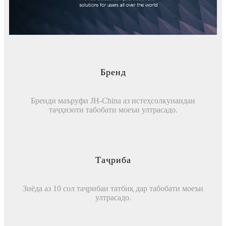
Бренд
Бренди маъруфи JH-China аз истеҳсолкунандаи
таҷҳизоти табобати моеъи ултрасадо.
Таҷриба
Зиёда аз 10 сол таҷрибаи татбиқ дар табобати моеъи
ултрасадо.