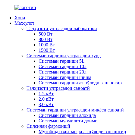
Хона
Маҳсулот
Таҷҳизоти ултрасадои лабораторӣ
500 Вт
800 Вт
1000 Вт
1500 Вт
Системаи гардиши ултрасадои хурд
Системаи гардиши 5L
Системаи гардиши 10л
Системаи гардиши 20л
Системаи гардиши шиша
Системаи гардиши аз пӯлоди зангногир
Таҷҳизоти ултрасадои саноатӣ
1,5 кВт
2,0 кВт
3,0 кВт
Системаи гардиши ултрасадои миқёси саноатӣ
Системаи гардиши алоҳида
Системаи муомилоти доимӣ
Силсилаи фармоишӣ
Мутобиқсозии зарфи аз пӯлоди зангногир