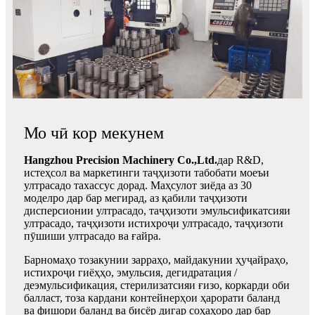
Мо чӣ кор мекунем
Hangzhou Precision Machinery Co.,Ltd.
дар R&D,
истеҳсол ва маркетинги таҷҳизоти табобати моеъи
ултрасадо тахассус дорад. Маҳсулот зиёда аз 30
моделро дар бар мегирад, аз қабили таҷҳизоти
дисперсионии ултрасадо, таҷҳизоти эмульсификатсияи
ултрасадо, таҷҳизоти истихроҷи ултрасадо, таҷҳизоти
пӯшиши ултрасадо ва ғайра.
Барномаҳо тозакунии зарраҳо, майдакунии ҳуҷайраҳо,
истихроҷи гиёҳҳо, эмульсия, дегидратация /
деэмульсификация, стерилизатсияи ғизо, коркарди оби
балласт, тоза кардани контейнерҳои ҳарорати баланд
ва фишори баланд ва бисёр дигар соҳаҳоро дар бар