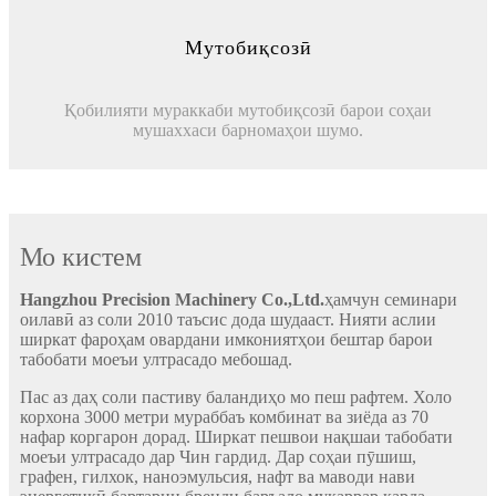
Мутобиқсозӣ
Қобилияти мураккаби мутобиқсозӣ барои соҳаи
мушаххаси барномаҳои шумо.
Мо кистем
Hangzhou Precision Machinery Co.,Ltd.
ҳамчун семинари
оилавӣ аз соли 2010 таъсис дода шудааст. Нияти аслии
ширкат фароҳам овардани имкониятҳои бештар барои
табобати моеъи ултрасадо мебошад.
Пас аз даҳ соли пастиву баландиҳо мо пеш рафтем. Холо
корхона 3000 метри мураббаъ комбинат ва зиёда аз 70
нафар коргарон дорад. Ширкат пешвои нақшаи табобати
моеъи ултрасадо дар Чин гардид. Дар соҳаи пӯшиш,
графен, гилхок, наноэмульсия, нафт ва маводи нави