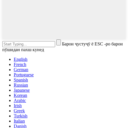
Барои ҷустуҷӯ ё ESC -ро барои
пӯшидан пахш кунед
English
French
German
Portuguese
Spanish
Russian
Japanese
Korean
Arabic
Irish
Greek
Turkish
Italian
Danish