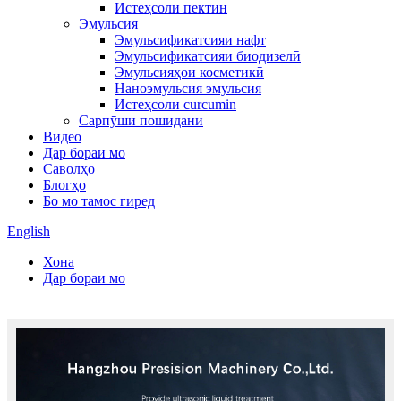
Истеҳсоли пектин
Эмульсия
Эмульсификатсияи нафт
Эмульсификатсияи биодизелӣ
Эмульсияҳои косметикӣ
Наноэмульсия эмульсия
Истеҳсоли curcumin
Сарпӯши пошидани
Видео
Дар бораи мо
Саволҳо
Блогҳо
Бо мо тамос гиред
English
Хона
Дар бораи мо