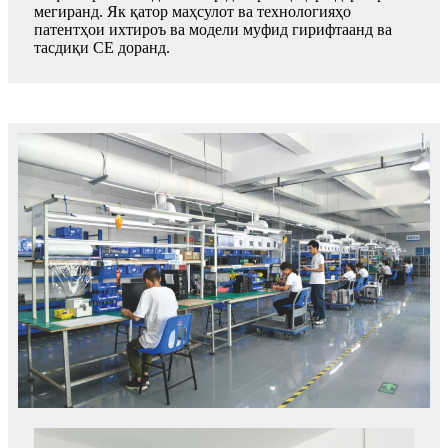
мегиранд. Як қатор маҳсулот ва технологияҳо
патентҳои ихтироъ ва модели муфид гирифтаанд ва
тасдиқи СЕ доранд.