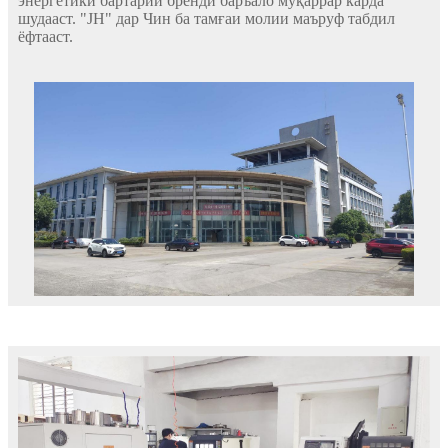
энергетикӣ бартарии бренди баръало муқаррар карда
шудааст. "JH" дар Чин ба тамғаи молии маъруф табдил
ёфтааст.