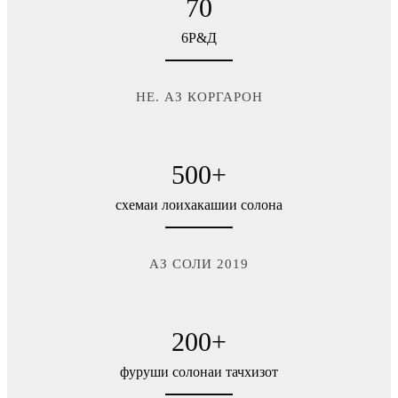
70
6Р&Д
НЕ. АЗ КОРГАРОН
500
+
схемаи лоихакашии солона
АЗ СОЛИ 2019
200
+
фуруши солонаи тачхизот