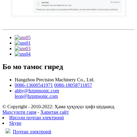
Бо мо тамос гиред
Hangzhou Precision Machinery Co., Ltd.
0086-13600541971
0086-18058711857
abby@hzpmsonic.com
leon@hzpmsonic.com
© Copyright - 2010-2022: Ҳама ҳуқуқҳо ҳифз шудаанд.
Маҳсулоти гарм
-
Харитаи сайт
Ирсоли почтаи электронӣ
Skype
Почтаи электронӣ